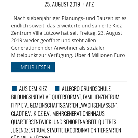
NETZWERK
25. AUGUST 2019
APZ
SPONSORING
Nach siebenjähriger Planungs- und Bauzeit ist es
endlich soweit: das erweiterte und sanierte Kiez
KONTAKT
Zentrum Villa Lützow hat seit Freitag, 23. August
2019 wieder geöffnet und steht allen
Generationen der Anwohner als sozialer
Mittelpunkt zur Verfügung. Über 4 Millionen Euro
... MEHR LESEN
AUS DEM KIEZ
ALLEGRO GRUNDSCHULE
,
BILDUNGSINITIATIVE QUEERFORMAT
FAMILIENZENTRUM
,
,
FIPP E.V.
GEMEINSCHAFTSGARTEN „WACHSENLASSEN“
,
,
GLADT E.V.
KIDZ E.V.
MEHRGENERATIONENHAUS
,
,
,
QUARTIERSENTWICKLUNG SENIORENARBEIT
QUEERES
,
JUGENDZENTRUM
STADTTEILKOORDINATION TIERGARTEN
,