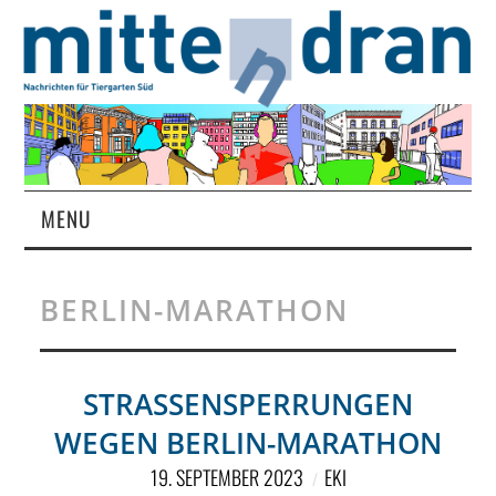
MENU
STARTSEITE
BERLIN-MARATHON
MAGAZIN
ÜBER UNS
STRASSENSPERRUNGEN W
EGEN BERLIN-MARATHON
RUBRIKEN
19. SEPTEMBER 2023
EKI