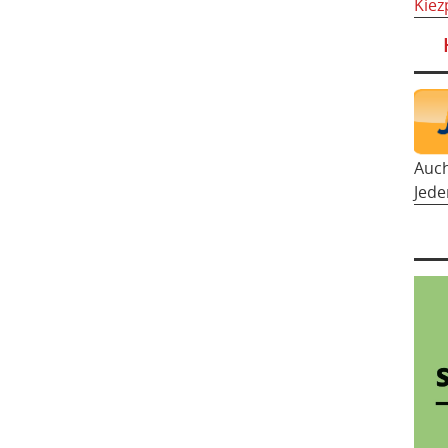
Kiez
Auc
Jede