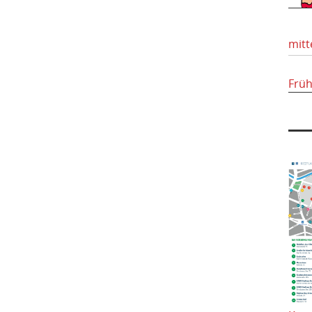
mitt
Frü