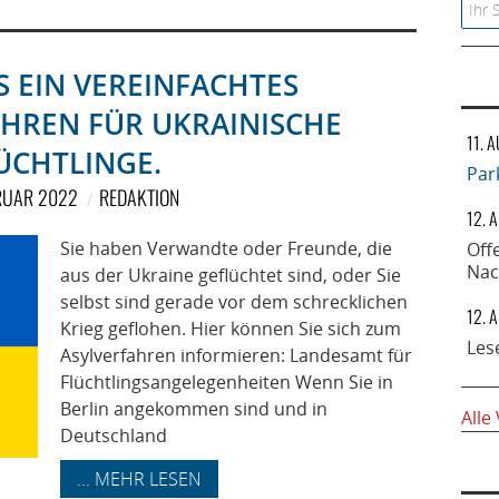
Searc
S EIN VEREINFACHTES
HREN FÜR UKRAINISCHE
11. 
ÜCHTLINGE.
Par
BRUAR 2022
REDAKTION
12. 
Sie haben Verwandte oder Freunde, die
Off
Nac
aus der Ukraine geflüchtet sind, oder Sie
selbst sind gerade vor dem schrecklichen
12. 
Krieg geflohen. Hier können Sie sich zum
Les
Asylverfahren informieren: Landesamt für
Flüchtlingsangelegenheiten Wenn Sie in
Berlin angekommen sind und in
Alle
Deutschland
... MEHR LESEN