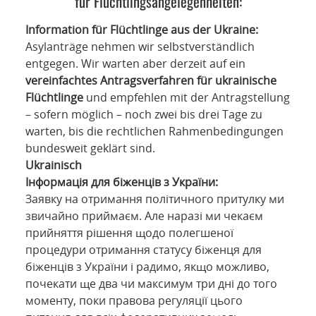
für Flüchtlingsangelegenheiten:
Information für Flüchtlinge aus der Ukraine:
Asylanträge nehmen wir selbstverständlich
entgegen. Wir warten aber derzeit auf ein
vereinfachtes Antragsverfahren für ukrainische
Flüchtlinge
und empfehlen mit der Antragstellung
– sofern möglich – noch zwei bis drei Tage zu
warten, bis die rechtlichen Rahmenbedingungen
bundesweit geklärt sind.
Ukrainisch
Інформація для біженців з України:
Заявку на отримання політичного притулку ми
звичайно приймаєм. Але наразі ми чекаєм
прийняття рішення щодо полегшеної
процедури отримання статусу біженця для
біженців з України і радимо, якщо можливо,
почекати ще два чи максимум три дні до того
моменту, поки правова регуляції цього