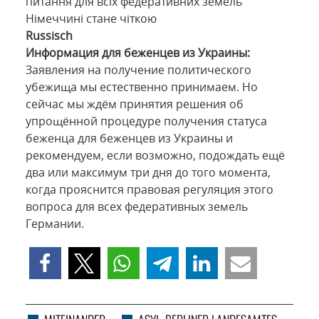
питання для всіх федеративних земель
Німеччині стане чіткою
Russisch
Информация для беженцев из Украины:
Заявления на получение политического
убежища мы естественно принимаем. Но
сейчас мы ждём принятия решения об
упрощённой процедуре получения статуса
беженца для беженцев из Украины и
рекомендуем, если возможно, подождать ещё
два или максимум три дня до того момента,
когда прояснится правовая регуляция этого
вопроса для всех федеративных земель
Германии.