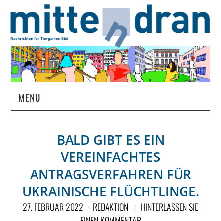
MENU
STARTSEITE
BALD GIBT ES EIN
MAGAZIN
VEREINFACHTES
ÜBER UNS
ANTRAGSVERFAHREN FÜR
UKRAINISCHE FLÜCHTLINGE.
RUBRIKEN
27. FEBRUAR 2022
REDAKTION
HINTERLASSEN SIE
EINEN KOMMENTAR