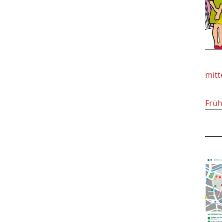
mitt
Frü