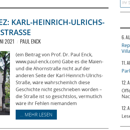
Searc
EZ: KARL-HEINRICH-ULRICHS-S
TRASSE
6. A
UNI 2021
PAUL ENCK
Rep
Vil
(ein Beitrag von Prof. Dr. Paul Enck,
www.paul-enck.com) Gäbe es die Maien-
11. 
und die Ahornstraße nicht auf der
Par
anderen Seite der Karl-Heinrich-Ulrichs-
12. 
Straße, wäre wahrscheinlich diese
Geschichte nicht geschrieben worden –
Off
die Straße ist so gesichtslos, vermutlich
Nac
wäre ihr Fehlen niemandem
12. 
... MEHR LESEN
Les