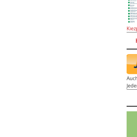
Kiez
Auc
Jede