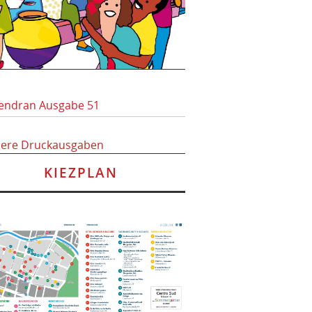
endran Ausgabe 51
here Druckausgaben
KIEZPLAN