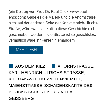
KIEK MA! /
MEINUNG
(ein Beitrag von Prof. Dr. Paul Enck, www.paul-
enck.com) Gäbe es die Maien- und die Ahornstraße
AUS DEM
nicht auf der anderen Seite der Karl-Heinrich-Ulrichs-
Straße, wäre wahrscheinlich diese Geschichte nicht
geschrieben worden – die Straße ist so gesichtslos,
KIEZ
vermutlich wäre ihr Fehlen niemandem
GEWERBE
... MEHR LESEN
UND
AUS DEM KIEZ
AHORNSTRASSE
,
GASTRONOMIE
KARL-HEINRICH-ULRICHS-STRASSE
,
KIELGAN-WUTTKE-VILLENVIERTEL
,
KINDER,
MAIENSTRASSE
SCHADENSKARTE DES
,
BEZIRKS SCHÖNEBERG
VILLA
,
HERANWACHSENDE,
GEISSBERG