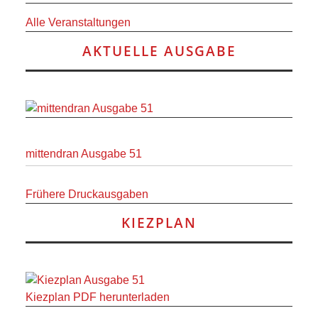
RAUM UND
Alle Veranstaltungen
VERKEHR
AKTUELLE AUSGABE
BAUEN
UND
WOHNEN
mittendran Ausgabe 51
SPORT
Frühere Druckausgaben
UND
KIEZPLAN
FREIZEIT
DER
Kiezplan PDF herunterladen