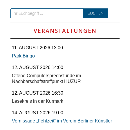
SCHULE
Search for:
KUNST
UND
VERANSTALTUNGEN
KULTUR
11. AUGUST 2026 13:00
Park Bingo
IN
12. AUGUST 2026 14:00
EIGENER
Offene Computersprechstunde im
Nachbarschaftstreffpunkt HUZUR
SACHE
12. AUGUST 2026 16:30
Lesekreis in der Kurmark
MITEINANDER
14. AUGUST 2026 19:00
ÖFFENTLICHER
Vernissage „Fehlzeit“ im Verein Berliner Künstler