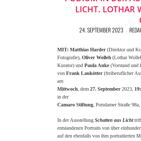
LICHT. LOTHAR
24. SEPTEMBER 2023
REDA
MIT: Matthias Harder
(Direktor und K
Fotografie),
Oliver Wolleh
(Lothar Wolleh
Kurator) und
Paula Anke
(Vorstand und 
von
Frank Laukötter
(freiberuflicher A
am
Mittwoch
, dem
27. September
2023,
19
in der
Camaro Stiftung
, Potsdamer Straße 98a,
In der Ausstellung
Schatten aus Licht
tri
entstandenen Portraits von über einhunder
auf den ebenfalls von ihm portraitierten 