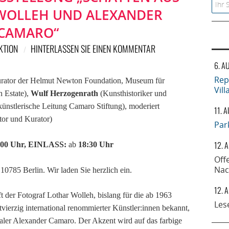
Searc
 WOLLEH UND ALEXANDER
CAMARO“
KTION
HINTERLASSEN SIE EINEN KOMMENTAR
6. A
Rep
urator der Helmut Newton Foundation, Museum für
Vil
 Estate),
Wulf Herzogenrath
(Kunsthistoriker und
künstlerische Leitung Camaro Stiftung), moderiert
11. 
utor und Kurator)
Par
12. 
:00 Uhr,
EINLASS:
ab
18:30 Uhr
Off
Nac
 10785 Berlin. Wir laden
Sie herzlich ein.
12. 
fft der Fotograf Lothar Wolleh, bislang für die ab 1963
Les
tvierzig international renommierter Künstler:innen bekannt,
Maler Alexander Camaro. Der Akzent wird auf das farbige