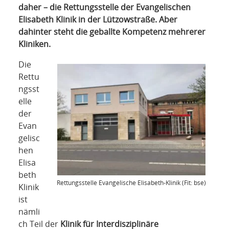
NETZWERK
daher – die Rettungsstelle der Evangelischen
Elisabeth Klinik in der Lützowstraße. Aber
SPONSORING
dahinter steht die geballte Kompetenz mehrerer
Kliniken.
KONTAKT
Die
Rettu
ngsst
elle
der
Evan
gelisc
hen
Elisa
beth
Rettungsstelle Evangelische Elisabeth-Klinik (Fit: bse)
Klinik
ist
nämli
ch Teil der
Klinik für Interdisziplinäre