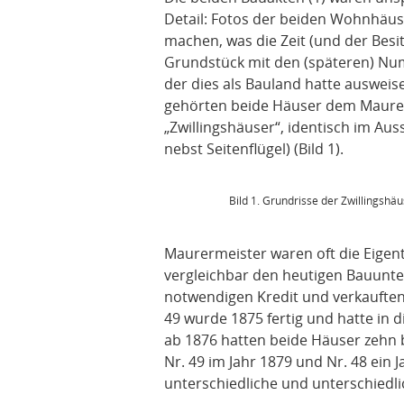
Detail: Fotos der beiden Wohnhäuse
machen, was die Zeit (und der Bes
Grundstück mit den (späteren) Nu
der dies als Bauland hatte ausweis
gehörten beide Häuser dem Maurerm
„Zwillingshäuser“, identisch im A
nebst Seitenflügel) (Bild 1).
Bild 1. Grundrisse der Zwillingshä
Maurermeister waren oft die Eige
vergleichbar den heutigen Bauunte
notwendigen Kredit und verkauften
49 wurde 1875 fertig und hatte in di
ab 1876 hatten beide Häuser zehn b
Nr. 49 im Jahr 1879 und Nr. 48 ein 
unterschiedliche und unterschiedli