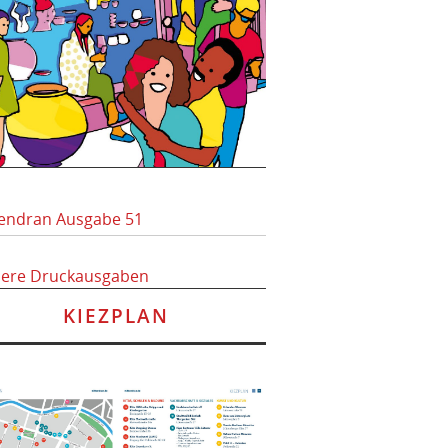
endran Ausgabe 51
here Druckausgaben
KIEZPLAN