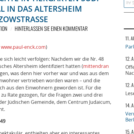
Searc
L IN DAS ALTERSHEIM
ZOWSTRASSE
ION
HINTERLASSEN SIE EINEN KOMMENTAR
11. 
Par
,
www.paul-enck.com
)
12. 
e sich leicht verfolgen: Nachdem wir die Nr. 48
ches Altersheim identifiziert hatten (
mittendran
Off
Nac
fragen, was denn hier vorher war und was aus dem
inwohner vertrieben worden waren – und die
12. 
ich aus den Einwohnern geworden ist. Für die
Les
 zu Rate gezogen, für die Fragen zwei und drei
 der Jüdischen Gemeinde, dem Centrum Judaicum,
14. 
ht.
Ver
Ber
 49
15. 
ektakulär, enthielten aber ein interessantes