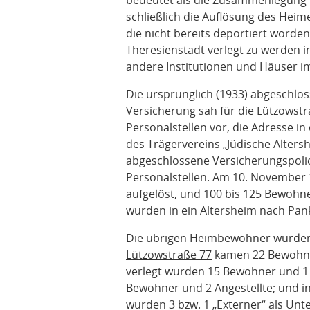
bedeutet als die Zusammenlegung
schließlich die Auflösung des Heim
die nicht bereits deportiert worde
Theresienstadt verlegt zu werden in
andere Institutionen und Häuser im
Die ursprünglich (1933) abgeschloss
Versicherung sah für die Lützowst
Personalstellen vor, die Adresse in
des Trägervereins „Jüdische Altersh
abgeschlossene Versicherungspoli
Personalstellen. Am 10. November
aufgelöst, und 100 bis 125 Bewohn
wurden in ein Altersheim nach Pank
Die übrigen Heimbewohner wurden a
Lützowstraße 77
kamen 22 Bewohner
verlegt wurden 15 Bewohner und 1 A
Bewohner und 2 Angestellte; und i
wurden 3 bzw. 1 „Externer“ als Un