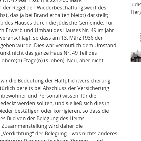
s Nr. 49 war 1928 mit 224.400 Mark
Jüdi
in der Regel den Wiederbeschaffungswert des
Tier
t, das ja bei Brand erhalten bleibt) darstellt;
erb des Hauses durch die jüdische Gemeinde. Für
ach Erwerb und Umbau des Hauses Nr. 49 im Jahr
veranschlagt, so dass am 13. März 1936 der
egeben wurde. Dies war vermutlich dem Umstand
unkt nicht das ganze Haus Nr. 49 Teil des
obere(n) Etage(n) (s. oben). Neu, aber nicht
 wir die Bedeutung der Haftpflichtversicherung:
türlich bereits bei Abschluss der Versicherung
mbewohner und Personal) wissen, für die
eckt werden sollten, und sie ließ sich dies in
eder bestätigen oder korrigieren, so dass die
es Bild von der Belegung des Heims
n Zusammenstellung wird daher die
„Verdichtung“ der Belegung – was nichts anderes