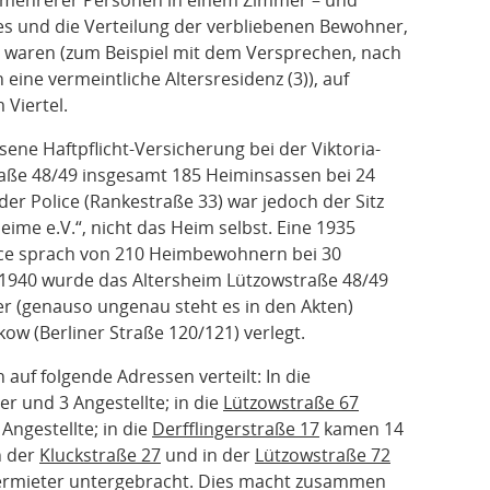
 mehrerer Personen in einem Zimmer – und
es und die Verteilung der verbliebenen Bewohner,
n waren (zum Beispiel mit dem Versprechen, nach
 eine vermeintliche Altersresidenz (3)), auf
 Viertel.
ene Haftpflicht-Versicherung bei der Viktoria-
raße 48/49 insgesamt 185 Heiminsassen bei 24
 der Police (Rankestraße 33) war jedoch der Sitz
eime e.V.“, nicht das Heim selbst. Eine 1935
ce sprach von 210 Heimbewohnern bei 30
 1940 wurde das Altersheim Lützowstraße 48/49
er (genauso ungenau steht es in den Akten)
ow (Berliner Straße 120/121) verlegt.
uf folgende Adressen verteilt: In die
 und 3 Angestellte; in die
Lützowstraße 67
ngestellte; in die
Derfflingerstraße 17
kamen 14
n der
Kluckstraße 27
und in der
Lützowstraße 72
termieter untergebracht. Dies macht zusammen