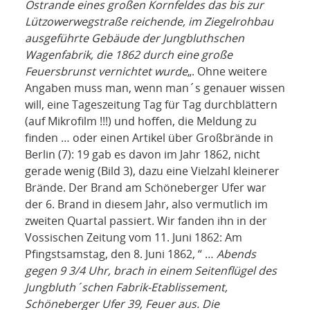
Ostrande eines großen Kornfeldes das bis zur
Lützowerwegstraße reichende, im Ziegelrohbau
ausgeführte Gebäude der Jungbluthschen
Wagenfabrik, die 1862 durch eine große
Feuersbrunst vernichtet wurde
„. Ohne weitere
Angaben muss man, wenn man´s genauer wissen
will, eine Tageszeitung Tag für Tag durchblättern
(auf Mikrofilm !!!) und hoffen, die Meldung zu
finden … oder einen Artikel über Großbrände in
Berlin (7): 19 gab es davon im Jahr 1862, nicht
gerade wenig (Bild 3), dazu eine Vielzahl kleinerer
Brände. Der Brand am Schöneberger Ufer war
der 6. Brand in diesem Jahr, also vermutlich im
zweiten Quartal passiert. Wir fanden ihn in der
Vossischen Zeitung vom 11. Juni 1862: Am
Pfingstsamstag, den 8. Juni 1862, “ …
Abends
gegen 9 3/4 Uhr, brach in einem Seitenflügel des
Jungbluth´schen Fabrik-Etablissement,
Schöneberger Ufer 39, Feuer aus. Die