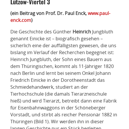
NETZWERK
Lützow-Viertel 3
(ein Beitrag von Prof. Dr. Paul Enck,
www.paul-
SPONSORING
enck.com
)
KONTAKT
Die Geschichte des Günther
Heinrich
Jungbluth
genannt Einicke ist – biografisch gesehen –
sicherlich eine der auffälligsten gewesen, die uns
bislang im Verlauf der Recherchen begegnet ist:
Heinrich Jungbluth, der Sohn eines Bauern aus
dem Thüringischen, kommt als 11-Jähriger 1820
nach Berlin und lernt bei seinem Onkel Johann
Friedrich Einicke in der Dorotheenstadt das
Schmiedehandwerk, studiert an der
Tierhochschule (die damals Tierarzneischule
hieß) und wird Tierarzt, betreibt dann eine Fabrik
für Eisenbahnwaggons in der Schöneberger
Vorstadt, und stirbt als reicher Pensionär 1882 in
Thüringen (Bild 1). Wir werden ihn in dieser
langen Geschichte nur ein Stück begleiten,