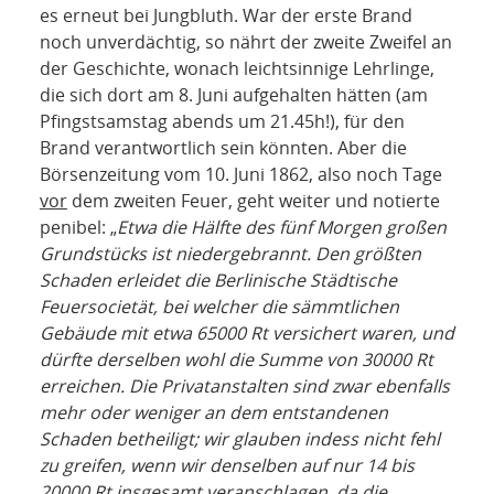
es erneut bei Jungbluth. War der erste Brand
noch unverdächtig, so nährt der zweite Zweifel an
der Geschichte, wonach leichtsinnige Lehrlinge,
die sich dort am 8. Juni aufgehalten hätten (am
Pfingstsamstag abends um 21.45h!), für den
Brand verantwortlich sein könnten. Aber die
Börsenzeitung vom 10. Juni 1862, also noch Tage
vor
dem zweiten Feuer, geht weiter und notierte
penibel: „
Etwa die Hälfte des fünf Morgen großen
Grundstücks ist niedergebrannt. Den größten
Schaden erleidet die Berlinische Städtische
Feuersocietät, bei welcher die sämmtlichen
Gebäude mit etwa 65000 Rt versichert waren, und
dürfte derselben wohl die Summe von 30000 Rt
erreichen. Die Privatanstalten sind zwar ebenfalls
mehr oder weniger an dem entstandenen
Schaden betheiligt; wir glauben indess nicht fehl
zu greifen, wenn wir denselben auf nur 14 bis
20000 Rt insgesamt veranschlagen, da die