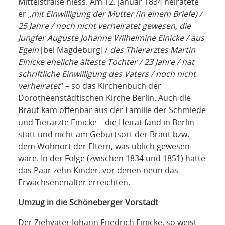
Mittelstraße hiess. Am 12. Januar 1834 heiratete
er „
mit Einwilligung der Mutter (in einem Briefe) /
25 Jahre / noch nicht verheiratet gewesen, die
Jungfer Auguste Johanne Wilhelmine Einicke / aus
Egeln
[bei Magdeburg] /
des Thierarztes Martin
Einicke eheliche älteste Tochter / 23 Jahre / hat
schriftliche Einwilligung des Vaters / noch nicht
verheiratet
“ – so das Kirchenbuch der
Dorotheenstädtischen Kirche Berlin. Auch die
Braut kam offenbar aus der Familie der Schmiede
und Tierärzte Einicke – die Heirat fand in Berlin
statt und nicht am Geburtsort der Braut bzw.
dem Wohnort der Eltern, was üblich gewesen
wäre. In der Folge (zwischen 1834 und 1851) hatte
das Paar zehn Kinder, vor denen neun das
Erwachsenenalter erreichten.
Umzug in die Schöneberger Vorstadt
Der Ziehvater Johann Friedrich Einicke, so weist