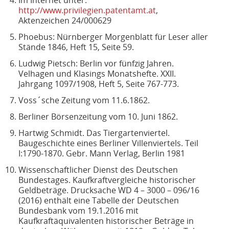
Im Internet unter:
http://www.privilegien.patentamt.at
,
Aktenzeichen 24/000629
Phoebus: Nürnberger Morgenblatt für Leser aller
Stände 1846, Heft 15, Seite 59.
Ludwig Pietsch: Berlin vor fünfzig Jahren.
Velhagen und Klasings Monatshefte. XXII.
Jahrgang 1097/1908, Heft 5, Seite 767-773.
Voss´sche Zeitung vom 11.6.1862.
Berliner Börsenzeitung vom 10. Juni 1862.
Hartwig Schmidt. Das Tiergartenviertel.
Baugeschichte eines Berliner Villenviertels. Teil
I:1790-1870. Gebr. Mann Verlag, Berlin 1981
Wissenschaftlicher Dienst des Deutschen
Bundestages. Kaufkraftvergleiche historischer
Geldbeträge. Drucksache WD 4 – 3000 – 096/16
(2016) enthält eine Tabelle der Deutschen
Bundesbank vom 19.1.2016 mit
Kaufkraftäquivalenten historischer Beträge in