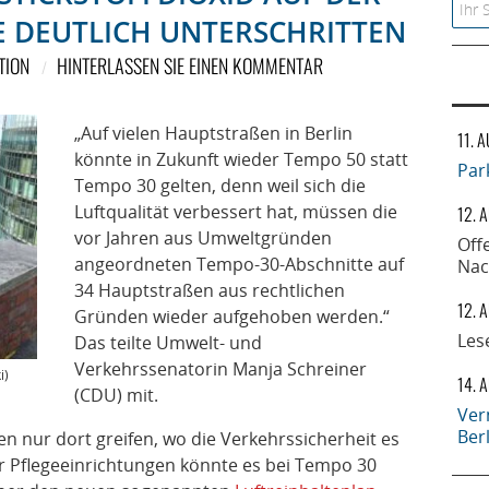
Searc
 DEUTLICH UNTERSCHRITTEN
TION
HINTERLASSEN SIE EINEN KOMMENTAR
„Auf vielen Hauptstraßen in Berlin
11. 
könnte in Zukunft wieder Tempo 50 statt
Par
Tempo 30 gelten, denn weil sich die
Luftqualität verbessert hat, müssen die
12. 
vor Jahren aus Umweltgründen
Off
angeordneten Tempo-30-Abschnitte auf
Nac
34 Hauptstraßen aus rechtlichen
12. 
Gründen wieder aufgehoben werden.“
Les
Das teilte Umwelt- und
Verkehrssenatorin Manja Schreiner
i)
14. 
(CDU) mit.
Ver
Ber
en nur dort greifen, wo die Verkehrssicherheit es
er Pflegeeinrichtungen könnte es bei Tempo 30