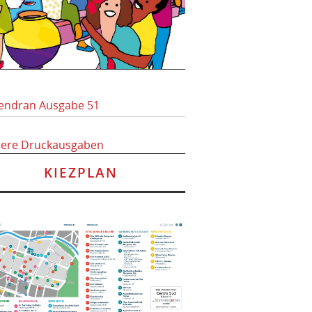
endran Ausgabe 51
here Druckausgaben
KIEZPLAN