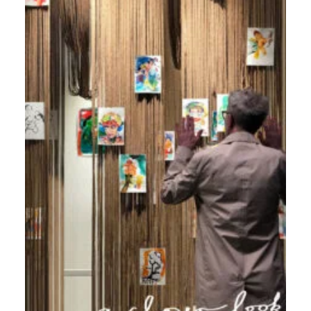
NETZWERK
SPONSORING
KONTAKT