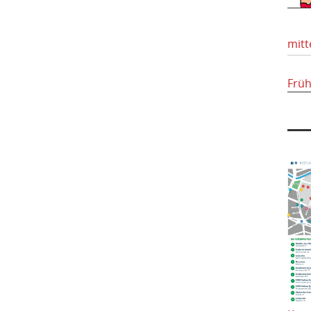
mitt
Frü