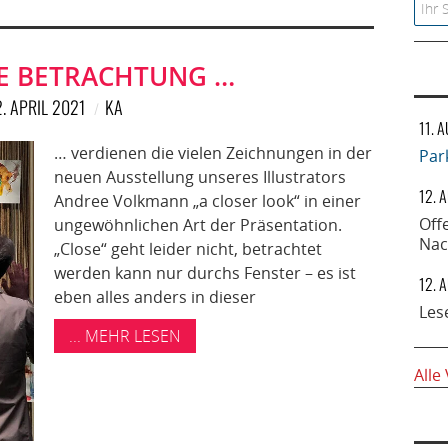
Searc
E BETRACHTUNG …
. APRIL 2021
KA
11. 
… verdienen die vielen Zeichnungen in der
Par
neuen Ausstellung unseres Illustrators
12. 
Andree Volkmann „a closer look“ in einer
Off
ungewöhnlichen Art der Präsentation.
Nac
„Close“ geht leider nicht, betrachtet
werden kann nur durchs Fenster – es ist
12. 
eben alles anders in dieser
Les
... MEHR LESEN
Alle