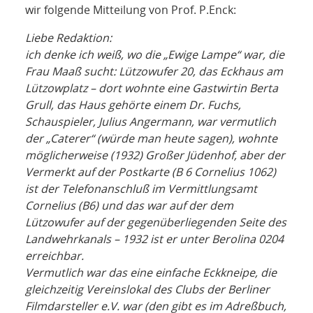
NETZWERK
wir folgende Mitteilung von Prof. P.Enck:
SPONSORING
Liebe Redaktion:
ich denke ich weiß, wo die „Ewige Lampe“ war, die
Frau Maaß sucht: Lützowufer 20, das Eckhaus am
KONTAKT
Lützowplatz – dort wohnte eine Gastwirtin Berta
Grull, das Haus gehörte einem Dr. Fuchs,
Schauspieler, Julius Angermann, war vermutlich
der „Caterer“ (würde man heute sagen), wohnte
möglicherweise (1932) Großer Jüdenhof, aber der
Vermerkt auf der Postkarte (B 6 Cornelius 1062)
ist der Telefonanschluß im Vermittlungsamt
Cornelius (B6) und das war auf der dem
Lützowufer auf der gegenüberliegenden Seite des
Landwehrkanals – 1932 ist er unter Berolina 0204
erreichbar.
Vermutlich war das eine einfache Eckkneipe, die
gleichzeitig Vereinslokal des Clubs der Berliner
Filmdarsteller e.V. war (den gibt es im Adreßbuch,