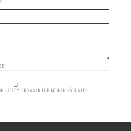
R
BE)
 IN DIESEM BROWSER FÜR MEINEN NÄCHSTEN