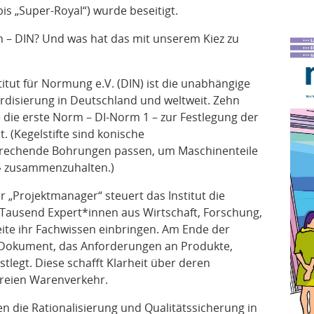
is „Super-Royal“) wurde beseitigt.
ch – DIN? Und was hat das mit unserem Kiez zu
tut für Normung e.V. (DIN) ist die unabhängige
disierung in Deutschland und weltweit. Zehn
ie erste Norm – DI-Norm 1 – zur Festlegung der
. (Kegelstifte sind konische
prechende Bohrungen passen, um Maschinenteile
» zusammenzuhalten.)
er „Projektmanager“ steuert das Institut die
Tausend Expert*innen aus Wirtschaft, Forschung,
te ihr Fachwissen einbringen. Am Ende der
n Dokument, das Anforderungen an Produkte,
tlegt. Diese schafft Klarheit über deren
freien Warenverkehr.
 die Rationalisierung und Qualitätssicherung in