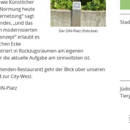
wie Künstlicher
bt Normung heute
ernetzung“ sagt
Stad
andes, „und das
im modernisierten
Der DIN-Platz (Foto:bse)
onzept“ erlaubt es
ichen Ecke
triert in Rückzugsräumen am eigenen
r die aktuelle Aufgabe am sinnvollsten ist.
itenden-Restaurant) geht der Blick über unseren
 zur City-West.
IN-Platz
Jüdi
Tier