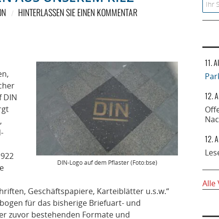
Searc
ON
HINTERLASSEN SIE EINEN KOMMENTAR
11. 
en,
Par
cher
12. 
f DIN
rgt
Off
Nac
,
-
12. 
Les
1922
DIN-Logo auf dem Pflaster (Foto:bse)
ie
Alle
riften, Geschäftspapiere, Karteiblätter u.s.w.“
fbogen für das bisherige Briefuart- und
der zuvor bestehenden Formate und