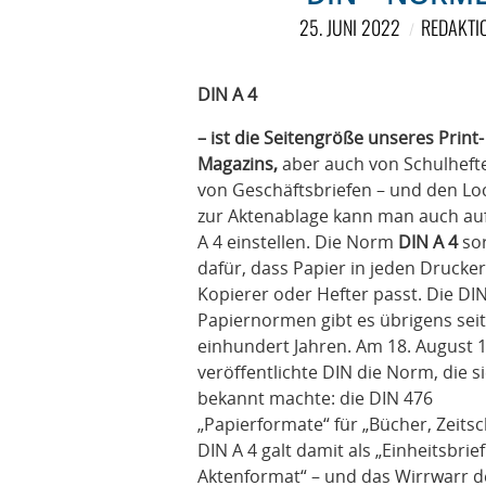
25. JUNI 2022
REDAKTI
DIN A 4
– ist die Seitengröße unseres Print-
Magazins,
aber auch von Schulheft
von Geschäftsbriefen – und den Lo
zur Aktenablage kann man auch au
A 4 einstellen. Die Norm
DIN A 4
so
dafür, dass Papier in jeden Drucker
Kopierer oder Hefter passt. Die DIN
Papiernormen gibt es übrigens seit
einhundert Jahren. Am 18. August 
veröffentlichte DIN die Norm, die s
bekannt machte: die DIN 476
„Papierformate“ für „Bücher, Zeitsch
DIN A 4 galt damit als „Einheitsbrie
Aktenformat“ – und das Wirrwarr 