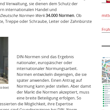
und Verwaltung, sie dienen dem Schutz der
rn internationalen Handel und
Deutsche Normen Werk
34.000 Normen
. Ob
mitt
e, Treppe oder Schraube, Leiter oder Zahnbürste
Frü
DIN-Normen sind das Ergebnis
nationaler, europäischer oder
internationaler Normungsarbeit.
Normen entwickeln diejenigen, die sie
später anwenden. Einen Antrag auf
Normung kann jeder stellen. Aber damit
o:bse)
der Markt die Normen akzeptiert, muss
eine breite Beteiligung erfolgen. So
ssierten die Möglichkeit, ihre Expertise
sens sind Grundprinzipien bei DIN. Norm-