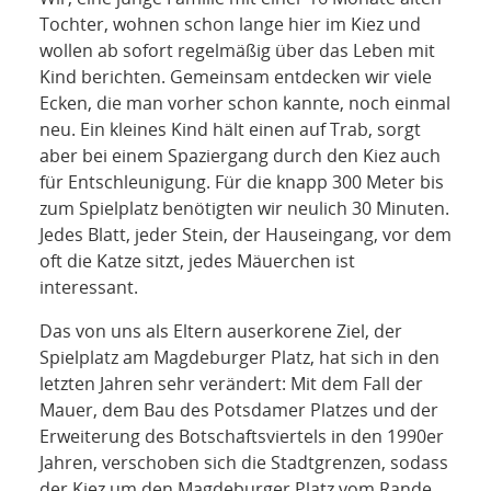
NETZWERK
Tochter, wohnen schon lange hier im Kiez und
wollen ab sofort regelmäßig über das Leben mit
SPONSORING
Kind berichten. Gemeinsam entdecken wir viele
Ecken, die man vorher schon kannte, noch einmal
KONTAKT
neu. Ein kleines Kind hält einen auf Trab, sorgt
aber bei einem Spaziergang durch den Kiez auch
für Entschleunigung. Für die knapp 300 Meter bis
zum Spielplatz benötigten wir neulich 30 Minuten.
Jedes Blatt, jeder Stein, der Hauseingang, vor dem
oft die Katze sitzt, jedes Mäuerchen ist
interessant.
Das von uns als Eltern auserkorene Ziel, der
Spielplatz am Magdeburger Platz, hat sich in den
letzten Jahren sehr verändert: Mit dem Fall der
Mauer, dem Bau des Potsdamer Platzes und der
Erweiterung des Botschaftsviertels in den 1990er
Jahren, verschoben sich die Stadtgrenzen, sodass
der Kiez um den Magdeburger Platz vom Rande