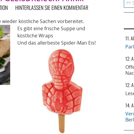
Searc
TION
HINTERLASSEN SIE EINEN KOMMENTAR
ieder köstliche Sachen vorbereitet.
Es gibt eine frische Suppe und
köstliche Wraps
11. 
Und das allerbeste Spider-Man Eis!
Par
12. 
Off
Nac
12. 
Les
14. 
Ver
Ber