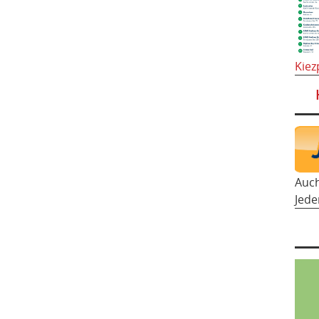
Kiez
Auc
Jede