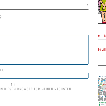
»
R
mitt
Frü
BE)
 IN DIESEM BROWSER FÜR MEINEN NÄCHSTEN