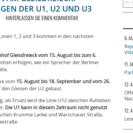
Searc
EN DER U1, U2 UND U3
HINTERLASSEN SIE EINEN KOMMENTAR
-Linien 1, 2 und 3 kommen in den nächsten
6. A
Rep
Vil
of Gleisdreieck vom 15. August bis zum 6.
hnitten erfolgen, wie ein Sprecher der Berliner
11. 
lte.
Par
ase vom
15. August bis 18. September und vom 26.
12. 
 den Gleisen der U2 gebaut.
Off
Nac
g, als Ersatz wird die Linie U12 zwischen Ruhleben
et.
Die U1 kann in diesem Zeitraum nicht genutzt
12. 
zwischen Krumme Lanke und Warschauer Straße,
Les
wstraße.