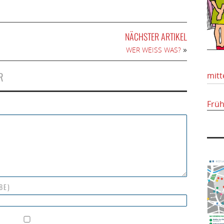
NÄCHSTER ARTIKEL
»
WER WEISS WAS?
R
mitt
Frü
BE)