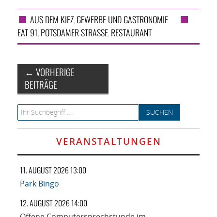
AUS DEM KIEZ
GEWERBE UND GASTRONOMIE
,
EAT 91
POTSDAMER STRASSE
RESTAURANT
,
,
Artikel-Navigation
←
VORHERIGE
BEITRÄGE
Search for:
VERANSTALTUNGEN
11. AUGUST 2026 13:00
Park Bingo
12. AUGUST 2026 14:00
Offene Computersprechstunde im