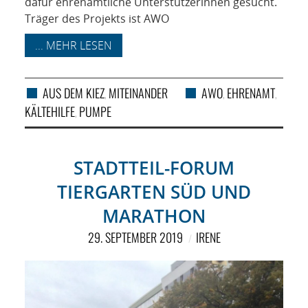
dafür ehrenamtliche Unterstützerinnen gesucht.
Träger des Projekts ist AWO
... MEHR LESEN
AUS DEM KIEZ
MITEINANDER
AWO
EHRENAMT
,
,
,
KÄLTEHILFE
PUMPE
,
STADTTEIL-FORUM
TIERGARTEN SÜD UND
MARATHON
29. SEPTEMBER 2019
IRENE