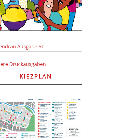
endran Ausgabe 51
here Druckausgaben
KIEZPLAN