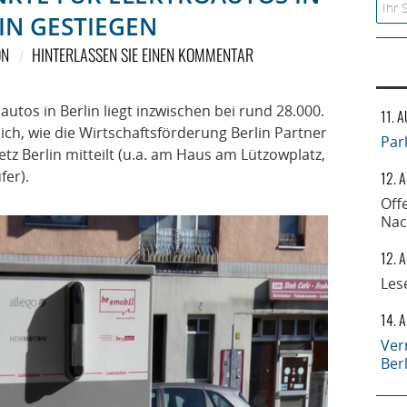
Searc
IN GESTIEGEN
ON
HINTERLASSEN SIE EINEN KOMMENTAR
autos in Berlin liegt inzwischen bei rund 28.000.
11. 
ich, wie die Wirtschaftsförderung Berlin Partner
Par
tz Berlin mitteilt (u.a. am Haus am Lützowplatz,
fer).
12. 
Off
Nac
12. 
Les
14. 
Ver
Ber