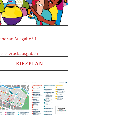
endran Ausgabe 51
here Druckausgaben
KIEZPLAN