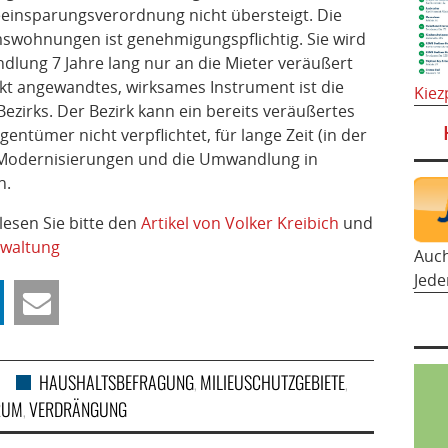
einsparungsverordnung nicht übersteigt. Die
swohnungen ist genehmigungspflichtig. Sie wird
dlung 7 Jahre lang nur an die Mieter veräußert
ärkt angewandtes, wirksames Instrument ist die
Kiez
zirks. Der Bezirk kann ein bereits veräußertes
entümer nicht verpflichtet, für lange Zeit (in der
e Modernisierungen und die Umwandlung in
n.
esen Sie bitte den
Artikel von Volker Kreibich
und
rwaltung
Auc
Jede
HAUSHALTSBEFRAGUNG
MILIEUSCHUTZGEBIETE
,
,
RUM
VERDRÄNGUNG
,