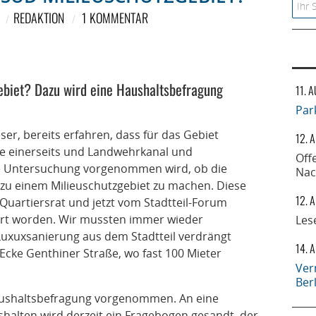
Searc
REDAKTION
1 KOMMENTAR
ebiet? Dazu wird eine Haushaltsbefragung
11. 
Par
ser, bereits erfahren, dass für das Gebiet
12. 
ße einerseits und Landwehrkanal und
Off
ne Untersuchung vorgenommen wird, ob die
Nac
zu einem Milieuschutzgebiet zu machen. Diese
12. 
artiersrat und jetzt vom Stadtteil-Forum
ert worden. Wir mussten immer wieder
Les
Luxuxsanierung aus dem Stadtteil verdrängt
14. 
 Ecke Genthiner Straße, wo fast 100 Mieter
Ver
Ber
aushaltsbefragung vorgenommen. An eine
shalten wird derzeit ein Fragebogen gesandt, der