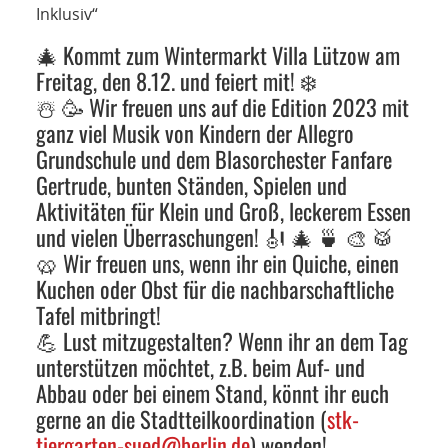
NETZWERK
Inklusiv“
🎄 Kommt zum Wintermarkt Villa Lützow am
SPONSORING
Freitag, den 8.12. und feiert mit! ❄️
☃️ 🥳 Wir freuen uns auf die Edition 2023 mit
KONTAKT
ganz viel Musik von Kindern der Allegro
Grundschule und dem Blasorchester Fanfare
Gertrude, bunten Ständen, Spielen und
Aktivitäten für Klein und Groß, leckerem Essen
und vielen Überraschungen! 🎻 🎄 🍵 🎨 🥁
🥨 Wir freuen uns, wenn ihr ein Quiche, einen
Kuchen oder Obst für die nachbarschaftliche
Tafel mitbringt!
💪 Lust mitzugestalten? Wenn ihr an dem Tag
unterstützen möchtet, z.B. beim Auf- und
Abbau oder bei einem Stand, könnt ihr euch
gerne an die Stadtteilkoordination (
stk-
tiergarten-sued@berlin.de
) wenden!