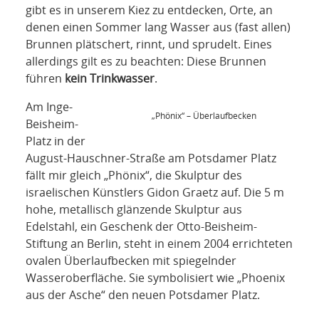
NETZWERK
gibt es in unserem Kiez zu entdecken, Orte, an
denen einen Sommer lang Wasser aus (fast allen)
SPONSORING
Brunnen plätschert, rinnt, und sprudelt. Eines
allerdings gilt es zu beachten: Diese Brunnen
KONTAKT
führen
kein Trinkwasser
.
Am Inge-
„Phönix“ – Überlaufbecken
Beisheim-
Platz in der
August-Hauschner-Straße am Potsdamer Platz
fällt mir gleich „Phönix“, die Skulptur des
israelischen Künstlers Gidon Graetz auf. Die 5 m
hohe, metallisch glänzende Skulptur aus
Edelstahl, ein Geschenk der Otto-Beisheim-
Stiftung an Berlin, steht in einem 2004 errichteten
ovalen Überlaufbecken mit spiegelnder
Wasseroberfläche. Sie symbolisiert wie „Phoenix
aus der Asche“ den neuen Potsdamer Platz.