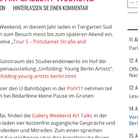
Searc
ION
HINTERLASSEN SIE EINEN KOMMENTAR
y Weekend, in diesem Jahr laden in Tiergarten Süd
n zum Besuch meist bis zum späteren Abend ein.
11. 
eine „
Tour 5 – Potsdamer Straße and
Par
12. 
 Kunstraum des Studierendenwerks im Hof der
penausstellung „Unfolding: Young Berlin Artists“.
Off
Nac
folding-young-artists-berlin.html
12. 
unter den U-Bahnbögen in der
Pohl11
nehmen teil
 bei Bedarfeine kleine Pause im Grünen
Les
14. 
Mai, finden die
Gallery Weekend Art Talks
in der
Ver
ch laden vier kostenfrei zugängliche Gespräche und
Ber
hdenken und Mitreden: Zum einen sprechen
15. 
t Kurator*innen über ihre künstlerische Praxis