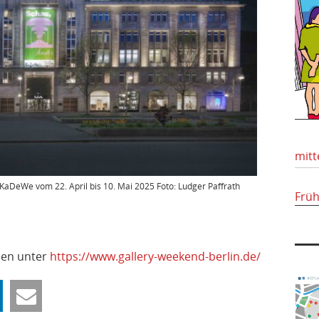
mitt
 KaDeWe vom 22. April bis 10. Mai 2025 Foto: Ludger Paffrath
Frü
ien unter
https://www.gallery-weekend-berlin.de/