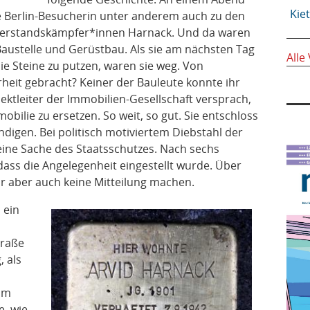
Kie
e Berlin-Besucherin unter anderem auch zu den
derstandskämpfer*innen Harnack. Und da waren
 Baustelle und Gerüstbau. Als sie am nächsten Tag
Alle
e Steine zu putzen, waren sie weg. Von
rheit gebracht? Keiner der Bauleute konnte ihr
ektleiter der Immobilien-Gesellschaft versprach,
mobilie zu ersetzen. So weit, so gut. Sie entschloss
tändigen. Bei politisch motiviertem Diebstahl der
 eine Sache des Staatsschutzes. Nach sechs
 dass die Angelegenheit eingestellt wurde. Über
r aber auch keine Mitteilung machen.
 ein
traße
, als
 um
e, wie