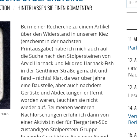
Searc
TION
HINTERLASSEN SIE EINEN KOMMENTAR
Bei meiner Recherche zu einem Artikel
über den Widerstand in unserem Kiez
11. 
(erscheint in der nächsten
Par
Printausgabe) habe ich mich auch auf
die Suche nach den Stolpersteinen von
12. 
Arvid Harnack und Mildred Harnack-Fish
Off
in der Genthiner Straße gemacht und
Nac
fand – nichts! Klar, da war über Jahre
eine Baustelle, aber auch nachdem
12. 
Gerüste und Abdeckungen entfernt
Les
worden waren, tauchten sie nicht
wieder auf. Bei meinen weiteren
14. 
rnack-
Nachforschungen erfuhr ich dann von
Ver
einer Aktivistin der für Tiergarten-Süd
Ber
zuständigen Stolperstein-Gruppe
15. 
folgende Geschichte: An einem Abend