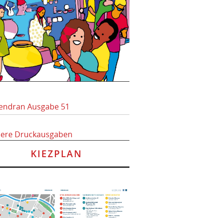
endran Ausgabe 51
here Druckausgaben
KIEZPLAN