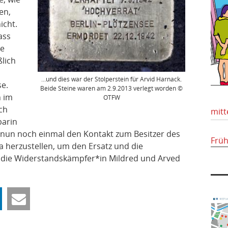
en,
icht.
ass
ie
ßlich
…und dies war der Stolperstein für Arvid Harnack.
e.
Beide Steine waren am 2.9.2013 verlegt worden ©
n im
OTFW
ch
mitt
barin
 nun noch einmal den Kontakt zum Besitzer des
Frü
 herzustellen, um den Ersatz und die
r die Widerstandskämpfer*in Mildred und Arved