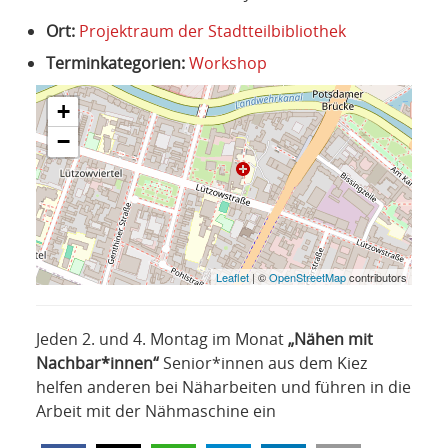
NETZWERK
Ort:
Projektraum der Stadtteilbibliothek
SPONSORING
Terminkategorien:
Workshop
KONTAKT
+
−
Leaflet
| ©
OpenStreetMap
contributors
Jeden 2. und 4. Montag im Monat
„Nähen mit
Nachbar*innen“
Senior*innen aus dem Kiez
helfen anderen bei Näharbeiten und führen in die
Arbeit mit der Nähmaschine ein