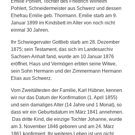
Emilie Pohlert, Tochter des Friedrich Wilhelm
ANDERE
Pohlert, Schneidermeister aus Schwerz und dessen
Ehefrau Emilie geb. Thormann. Emilie starb am 9.
BLICK
Januar 1899 im Kindsbett im Alter von noch nicht
einmal 30 Jahren.
NETZWERK
Ihr Schwiegervater Gottlieb starb am 28. Dezember
1875; sein Testament, das sich im Landesarchiv
SPONSORING
Sachsen-Anhalt fand, wurde am 10 Januar 1876
eröffnet. Haus und Vermögen erbten seine Witwe,
KONTAKT
sein Sohn Hermann und der Zimmermann Hermann
Elias aus Schwerz.
Vom Zweitältesten der Familie, Karl Hübner, kennen
wir nur das Datum der Konfirmation (1. April 1855)
und sein damaliges Alter (14 Jahre und 1 Monat), so
dass wir ein Geburtsdatum im März 1841 annehmen.
Das dritte Kind, die einzige Tochter Johanne, wurde
am 3. November 1846 geboren und am 24. März
1861 konfirmiert. Ihr weiteres Leben ist uns nicht