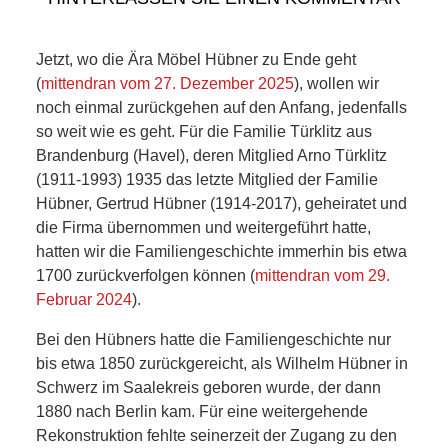
KIEK MA! /
MEINUNG
Jetzt, wo die Ära Möbel Hübner zu Ende geht
(
mittendran vom 27. Dezember 2025
), wollen wir
AUS DEM
noch einmal zurückgehen auf den Anfang, jedenfalls
so weit wie es geht. Für die Familie Türklitz aus
KIEZ
Brandenburg (Havel), deren Mitglied Arno Türklitz
(1911-1993) 1935 das letzte Mitglied der Familie
GEWERBE
Hübner, Gertrud Hübner (1914-2017), geheiratet und
die Firma übernommen und weitergeführt hatte,
UND
hatten wir die Familiengeschichte immerhin bis etwa
1700 zurückverfolgen können (
mittendran vom 29.
GASTRONOMIE
Februar 2024
).
Bei den Hübners hatte die Familiengeschichte nur
KINDER,
bis etwa 1850 zurückgereicht, als Wilhelm Hübner in
Schwerz im Saalekreis geboren wurde, der dann
HERANWACHSENDE,
1880 nach Berlin kam. Für eine weitergehende
Rekonstruktion fehlte seinerzeit der Zugang zu den