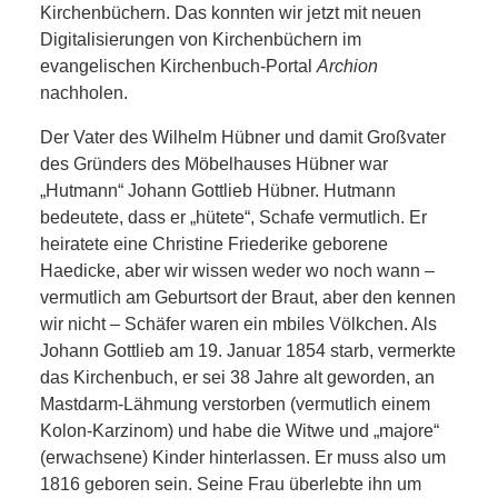
SCHULE
Kirchenbüchern. Das konnten wir jetzt mit neuen
Digitalisierungen von Kirchenbüchern im
KUNST
evangelischen Kirchenbuch-Portal
Archion
nachholen.
UND
Der Vater des Wilhelm Hübner und damit Großvater
des Gründers des Möbelhauses Hübner war
KULTUR
„Hutmann“ Johann Gottlieb Hübner. Hutmann
bedeutete, dass er „hütete“, Schafe vermutlich. Er
IN
heiratete eine Christine Friederike geborene
Haedicke, aber wir wissen weder wo noch wann –
EIGENER
vermutlich am Geburtsort der Braut, aber den kennen
wir nicht – Schäfer waren ein mbiles Völkchen. Als
SACHE
Johann Gottlieb am 19. Januar 1854 starb, vermerkte
das Kirchenbuch, er sei 38 Jahre alt geworden, an
MITEINANDER
Mastdarm-Lähmung verstorben (vermutlich einem
Kolon-Karzinom) und habe die Witwe und „majore“
ÖFFENTLICHER
(erwachsene) Kinder hinterlassen. Er muss also um
1816 geboren sein. Seine Frau überlebte ihn um