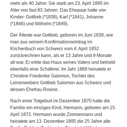
RAUM UND
mehr als 40 Jahre: Sie starb am 23. April 1895 im
Alter von fast 83 Jahren. Das Ehepaar hatte vier
VERKEHR
Kinder: Gottlieb (*1838), Karl (*1841), Johanne
(*1846) und Wilhelm (*1849).
BAUEN
Der Älteste war Gottlieb, geboren im Juni 1838, wie
man aus seinem Konfirmationseintrag im
UND
Kirchenbuch von Schwerz vom 4. April 1852
zurückrechnen kann, als er 13 Jahre und 9 Monate
WOHNEN
alt war. Er erbte das Haus seines Vaters und betriebt
ebenfalls eine Schäferei. Im Jahr 1869 heiratete er
SPORT
Christine Friederike Salomon, Tochter des
Leinenwebers Gottlieb Salomon aus Schwerz und
UND
dessen Ehefrau Rosine.
Nach einer Totgeburt im Dezember 1870 hatte die
FREIZEIT
Familie ein einziges Kind, Hermann, geboren am 15.
April 1872. Hermann wurde Zimmermann und
DER
heiratete am 13. Dezember 1895 die 25 Jahre alte