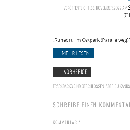
2
VERÖFFENTLICHT
28. NOVEMBER 2022
AM
IST
„Ruheort“ im Ostpark (Parallelweg)
... MEHR LESEN
←
VORHERIGE
TRACKBACKS SIND GESCHLOSSEN, ABER DU KANN
SCHREIBE EINEN KOMMENTA
KOMMENTAR
*