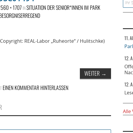
Searc
560 × 1707
SITUATION DER SENIOR*INNEN IM PARK
IN
 BESORGNISERREGEND
11. 
(Copyright: REAL-Labor „Ruheorte“ / Hulitschke)
Par
12. 
Off
WEITER
→
Nac
12. 
EINEN KOMMENTAR HINTERLASSEN
ST
.
Les
R
Alle