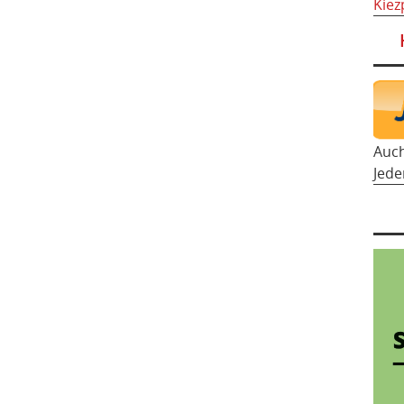
Kiez
Auc
Jede