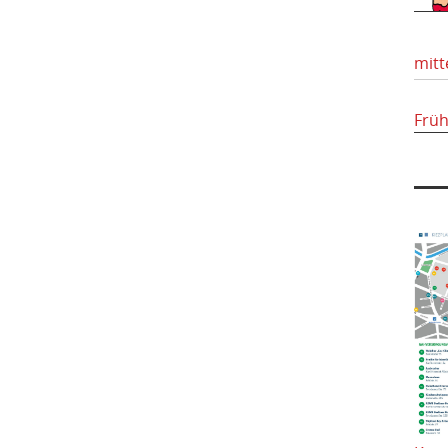
mitt
Frü