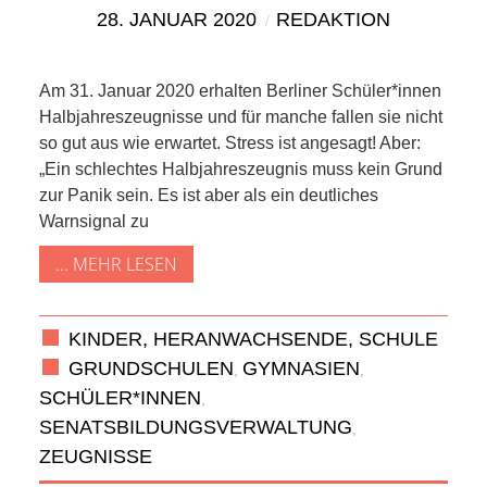
SCHULE
28. JANUAR 2020
REDAKTION
KUNST
Am 31. Januar 2020 erhalten Berliner Schüler*innen
UND
Halbjahreszeugnisse und für manche fallen sie nicht
so gut aus wie erwartet. Stress ist angesagt! Aber:
KULTUR
„Ein schlechtes Halbjahreszeugnis muss kein Grund
zur Panik sein. Es ist aber als ein deutliches
IN
Warnsignal zu
... MEHR LESEN
EIGENER
SACHE
KINDER, HERANWACHSENDE, SCHULE
GRUNDSCHULEN
GYMNASIEN
,
,
MITEINANDER
SCHÜLER*INNEN
,
SENATSBILDUNGSVERWALTUNG
,
ÖFFENTLICHER
ZEUGNISSE