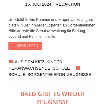
KIEK MA! /
16. JULI 2024
REDAKTION
MEINUNG
Um Gefühle wie Kummer und Fragen aufzufangen,
AUS DEM
bieten in Berlin wieder Experten an Sorgentelefonen
Hilfe an, wie die Senatsverwaltung für Bildung,
KIEZ
Jugend und Familie mitteilte.
... MEHR LESEN
GEWERBE
UND
AUS DEM KIEZ
KINDER,
,
HERANWACHSENDE, SCHULE
GASTRONOMIE
SCHULE
SORGENTELEFON
ZEUGNISSE
,
,
KINDER,
BALD GIBT ES WIEDER
HERANWACHSENDE,
ZEUGNISSE