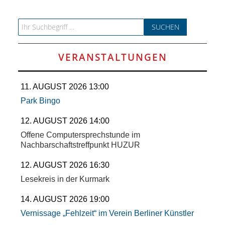
RAUM UND
Search for:
VERKEHR
BAUEN
VERANSTALTUNGEN
UND
11. AUGUST 2026 13:00
Park Bingo
WOHNEN
12. AUGUST 2026 14:00
SPORT
Offene Computersprechstunde im
Nachbarschaftstreffpunkt HUZUR
UND
12. AUGUST 2026 16:30
Lesekreis in der Kurmark
FREIZEIT
14. AUGUST 2026 19:00
DER
Vernissage „Fehlzeit“ im Verein Berliner Künstler