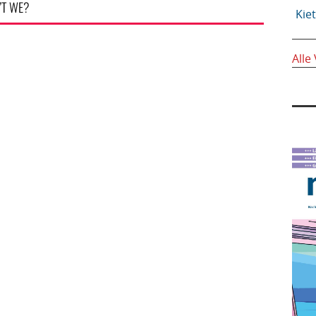
’T WE?
Kie
Alle