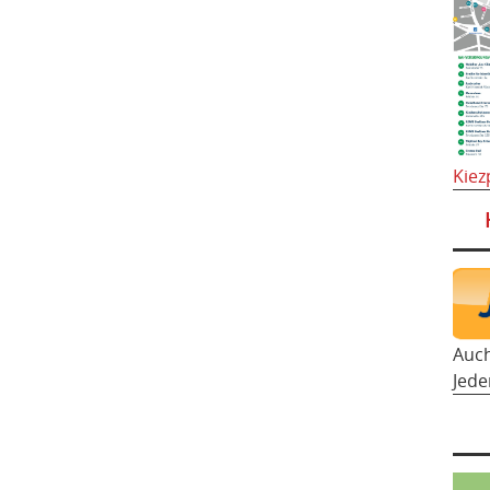
Kiez
Auc
Jede