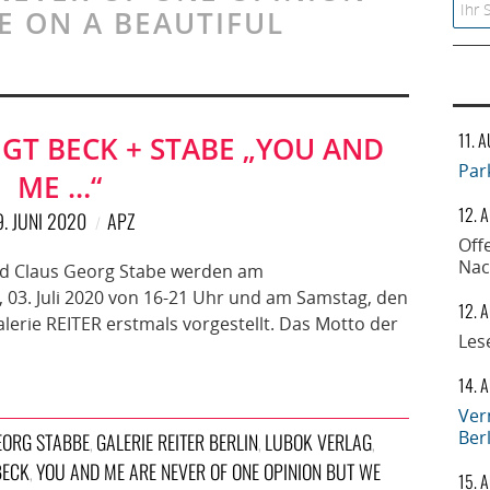
Searc
E ON A BEAUTIFUL
?
11. 
IGT BECK + STABE „YOU AND
Par
ME …“
12. 
. JUNI 2020
APZ
Off
Nac
 und Claus Georg Stabe werden am
03. Juli 2020 von 16-21 Uhr und am Samstag, den
12. 
Galerie REITER erstmals vorgestellt. Das Motto der
Les
14. 
Ver
Ber
EORG STABBE
GALERIE REITER BERLIN
LUBOK VERLAG
,
,
,
 BECK
YOU AND ME ARE NEVER OF ONE OPINION BUT WE
,
15. 