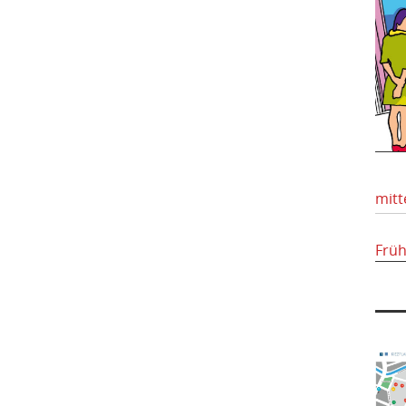
mitt
Frü