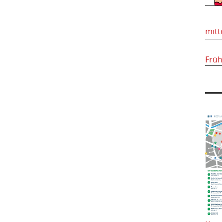
mitt
Frü