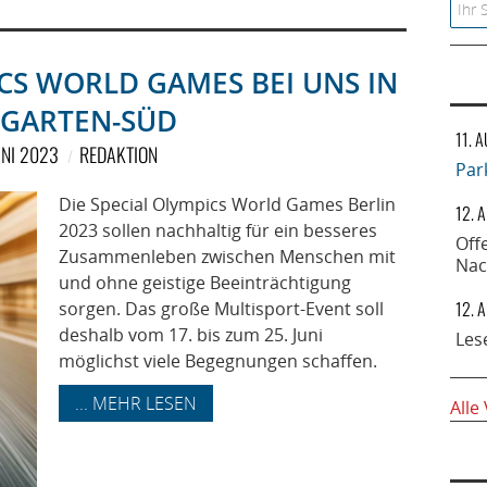
Searc
ICS WORLD GAMES BEI UNS IN
RGARTEN-SÜD
11. 
UNI 2023
REDAKTION
Par
Die Special Olympics World Games Berlin
12. 
2023 sollen nachhaltig für ein besseres
Off
Zusammenleben zwischen Menschen mit
Nac
und ohne geistige Beeinträchtigung
12. 
sorgen. Das große Multisport-Event soll
deshalb vom 17. bis zum 25. Juni
Les
möglichst viele Begegnungen schaffen.
... MEHR LESEN
Alle