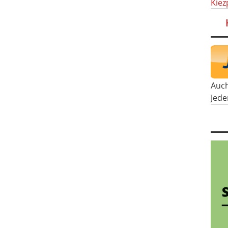
Kiez
Auc
Jede