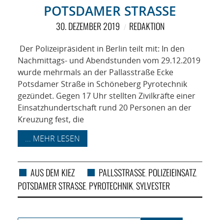
NETZWERK
OTSDAMER STRASSE
SPONSORING
30. DEZEMBER 2019
REDAKTION
Der Polizeipräsident in Berlin teilt mit: In den
KONTAKT
Nachmittags- und Abendstunden vom 29.12.2019
wurde mehrmals an der Pallasstraße Ecke
Potsdamer Straße in Schöneberg Pyrotechnik
gezündet. Gegen 17 Uhr stellten Zivilkräfte einer
Einsatzhundertschaft rund 20 Personen an der
Kreuzung fest, die
... MEHR LESEN
AUS DEM KIEZ
PALLSSTRASSE
POLIZEIEINSATZ
,
,
POTSDAMER STRASSE
PYROTECHNIK
SYLVESTER
,
,