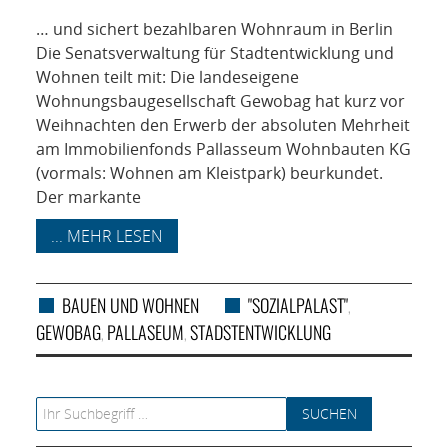
NETZWERK
… und sichert bezahlbaren Wohnraum in Berlin
SPONSORING
Die Senatsverwaltung für Stadtentwicklung und
Wohnen teilt mit: Die landeseigene
Wohnungsbaugesellschaft Gewobag hat kurz vor
KONTAKT
Weihnachten den Erwerb der absoluten Mehrheit
am Immobilienfonds Pallasseum Wohnbauten KG
(vormals: Wohnen am Kleistpark) beurkundet.
Der markante
... MEHR LESEN
BAUEN UND WOHNEN
"SOZIALPALAST"
,
GEWOBAG
PALLASEUM
STADSTENTWICKLUNG
,
,
Search for: