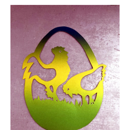
NETZWERK
SPONSORING
KONTAKT