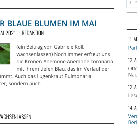
Searc
 BLAUE BLUMEN IM MAI
MAI 2021
REDAKTION
11. 
(ein Beitrag von Gabriele Koll,
Par
wachsenlassen) Noch immer erfreut uns
12. 
die Kronen-Anemone Anemone coronaria
Off
mit ihrem tiefen Blau, das im Verlauf der
Nac
 animmt. Auch das Lugenkraut Pulmonaria
erer, sondern auch
12. 
Les
14. 
ACHSENLASSEN
Ver
Ber