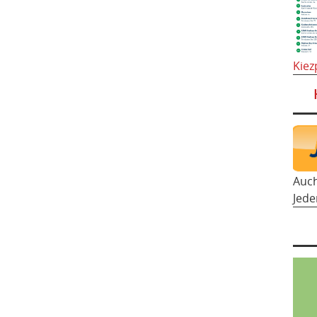
Kiez
Auc
Jede