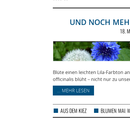
UND NOCH MEHR
18. 
Blüte einen leichten Lila-Farbton
officinalis blüht – nicht nur zu uns
... MEHR LESEN
AUS DEM KIEZ
BLUMEN
MAI
W
,
,