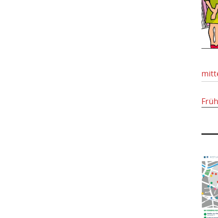
mitt
Frü