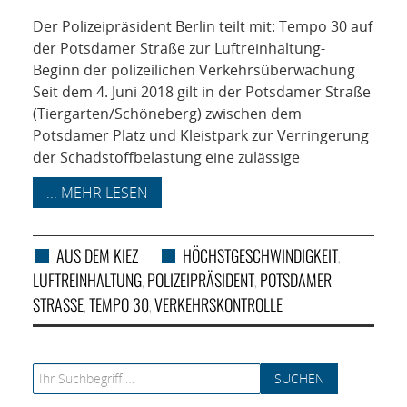
NETZWERK
Der Polizeipräsident Berlin teilt mit: Tempo 30 auf
SPONSORING
der Potsdamer Straße zur Luftreinhaltung-
Beginn der polizeilichen Verkehrsüberwachung
Seit dem 4. Juni 2018 gilt in der Potsdamer Straße
KONTAKT
(Tiergarten/Schöneberg) zwischen dem
Potsdamer Platz und Kleistpark zur Verringerung
der Schadstoffbelastung eine zulässige
... MEHR LESEN
AUS DEM KIEZ
HÖCHSTGESCHWINDIGKEIT
,
LUFTREINHALTUNG
POLIZEIPRÄSIDENT
POTSDAMER
,
,
STRASSE
TEMPO 30
VERKEHRSKONTROLLE
,
,
Search for: