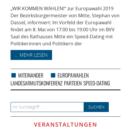
NETZWERK
„WIR KOMMEN WÄHLEN!“ zur Europawahl 2019
SPONSORING
Der Bezirksbürgermeister von Mitte, Stephan von
Dassel, informiert: Im Vorfeld der Europawahl
findet am 8. Mai von 17:00 bis 19:00 Uhr im BVV
KONTAKT
Saal des Rathauses Mitte ein Speed-Dating mit
Politikerinnen und Politikern der
... MEHR LESEN
MITEINANDER
EUROPAWAHLEN
,
LANDESARMUTSKONFERENZ
PARTEIEN
SPEED-DATING
,
,
Search for:
VERANSTALTUNGEN