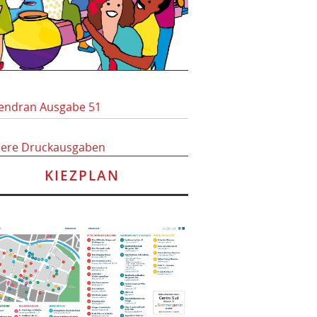
endran Ausgabe 51
here Druckausgaben
KIEZPLAN