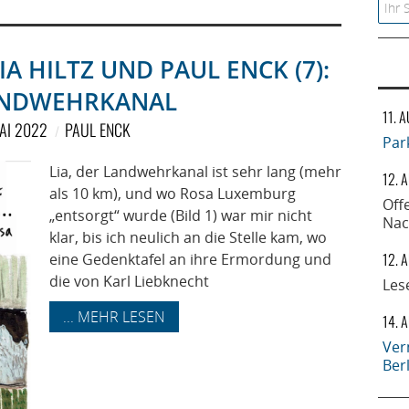
Searc
A HILTZ UND PAUL ENCK (7):
ANDWEHRKANAL
11. 
MAI 2022
PAUL ENCK
Par
Lia, der Landwehrkanal ist sehr lang (mehr
12. 
als 10 km), und wo Rosa Luxemburg
Off
„entsorgt“ wurde (Bild 1) war mir nicht
Nac
klar, bis ich neulich an die Stelle kam, wo
12. 
eine Gedenktafel an ihre Ermordung und
die von Karl Liebknecht
Les
... MEHR LESEN
14. 
Ver
Ber