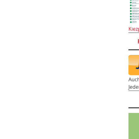
Kiez
Auc
Jede