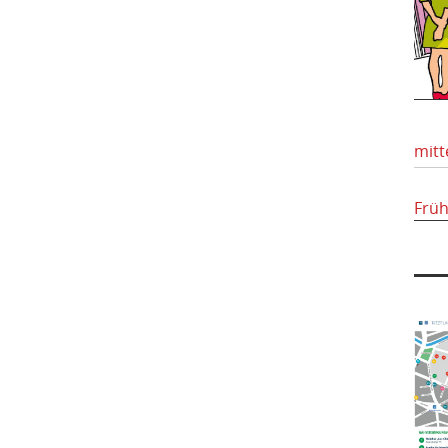
mitt
Frü