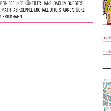
EREIN BERLINER KÜNSTLER
HANS JOACHIM BURGERT
,
,
MATTHIAS KOEPPEL
MICHAEL OTTO
STARKE STÜCKE
,
,
,
,
A KRICKHAHN
mitt
Frü