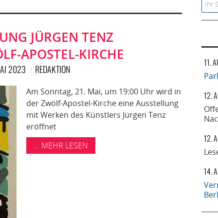
Searc
UNG JÜRGEN TENZ
ÖLF-APOSTEL-KIRCHE
11. 
MAI 2023
REDAKTION
Par
Am Sonntag, 21. Mai, um 19:00 Uhr wird in
12. 
der Zwölf-Apostel-Kirche eine Ausstellung
Off
mit Werken des Künstlers Jürgen Tenz
Nac
eröffnet
12. 
... MEHR LESEN
Les
14. 
Ver
Ber