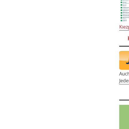
Kiez
Auc
Jede