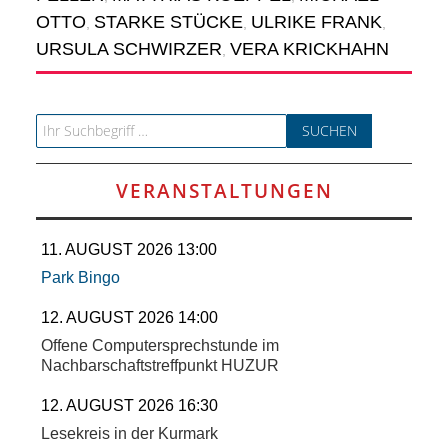
SCHULE
OTTO
STARKE STÜCKE
ULRIKE FRANK
,
,
,
URSULA SCHWIRZER
VERA KRICKHAHN
KUNST
,
UND
Search for:
KULTUR
VERANSTALTUNGEN
IN
11. AUGUST 2026 13:00
EIGENER
Park Bingo
SACHE
12. AUGUST 2026 14:00
Offene Computersprechstunde im
MITEINANDER
Nachbarschaftstreffpunkt HUZUR
ÖFFENTLICHER
12. AUGUST 2026 16:30
Lesekreis in der Kurmark