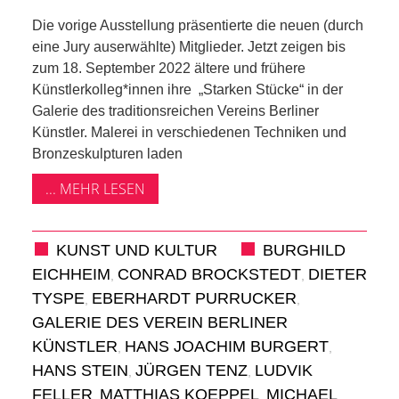
KIEK MA! /
Die vorige Ausstellung präsentierte die neuen (durch
MEINUNG
eine Jury auserwählte) Mitglieder. Jetzt zeigen bis
zum 18. September 2022 ältere und frühere
AUS DEM
Künstlerkolleg*innen ihre „Starken Stücke“ in der
Galerie des traditionsreichen Vereins Berliner
KIEZ
Künstler. Malerei in verschiedenen Techniken und
Bronzeskulpturen laden
GEWERBE
... MEHR LESEN
UND
KUNST UND KULTUR
BURGHILD
GASTRONOMIE
EICHHEIM
CONRAD BROCKSTEDT
DIETER
,
,
TYSPE
EBERHARDT PURRUCKER
,
,
KINDER,
GALERIE DES VEREIN BERLINER
KÜNSTLER
HANS JOACHIM BURGERT
,
,
HERANWACHSENDE,
HANS STEIN
JÜRGEN TENZ
LUDVIK
,
,
FELLER
MATTHIAS KOEPPEL
MICHAEL
,
,