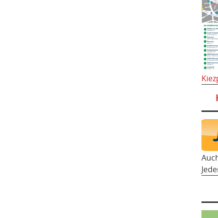
Kiez
Auc
Jede