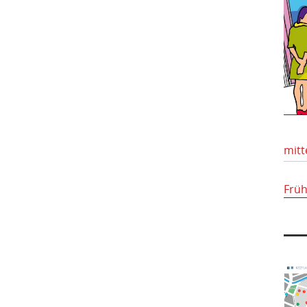
mitt
Frü