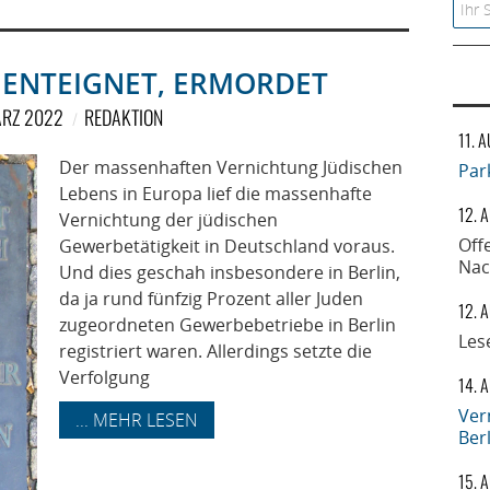
Searc
 ENTEIGNET, ERMORDET
ÄRZ 2022
REDAKTION
11. 
Der massenhaften Vernichtung Jüdischen
Par
Lebens in Europa lief die massenhafte
12. 
Vernichtung der jüdischen
Off
Gewerbetätigkeit in Deutschland voraus.
Nac
Und dies geschah insbesondere in Berlin,
da ja rund fünfzig Prozent aller Juden
12. 
zugeordneten Gewerbebetriebe in Berlin
Les
registriert waren. Allerdings setzte die
Verfolgung
14. 
Ver
... MEHR LESEN
Ber
15. 