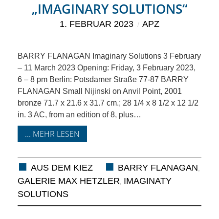
ANDERE
„IMAGINARY SOLUTIONS“
1. FEBRUAR 2023
APZ
BLICK
BARRY FLANAGAN Imaginary Solutions 3 February
NETZWERK
– 11 March 2023 Opening: Friday, 3 February 2023,
6 – 8 pm Berlin: Potsdamer Straße 77-87 BARRY
SPONSORING
FLANAGAN Small Nijinski on Anvil Point, 2001
bronze 71.7 x 21.6 x 31.7 cm.; 28 1/4 x 8 1/2 x 12 1/2
KONTAKT
in. 3 AC, from an edition of 8, plus…
... MEHR LESEN
AUS DEM KIEZ
BARRY FLANAGAN
,
GALERIE MAX HETZLER
IMAGINATY
,
SOLUTIONS