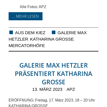
KIEK MA! /
Alle Fotos: APZ
MEINUNG
... MEHR LESEN
AUS DEM
AUS DEM KIEZ
GALERIE MAX
KIEZ
HETZLER
KATHARINA GROSSE
,
,
MERCATORHÖFE
GEWERBE
UND
GALERIE MAX HETZLER
GASTRONOMIE
PRÄSENTIERT KATHARINA
GROSSE
KINDER,
13. MÄRZ 2023
APZ
HERANWACHSENDE,
ERÖFFNUNG: Freitag, 17. März 2023, 18 – 20 Uhr
KATHARINA GROSSE