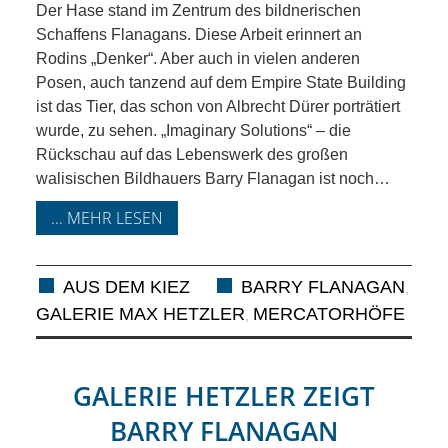
RAUM UND
Der Hase stand im Zentrum des bildnerischen
Schaffens Flanagans. Diese Arbeit erinnert an
VERKEHR
Rodins „Denker“. Aber auch in vielen anderen
Posen, auch tanzend auf dem Empire State Building
BAUEN
ist das Tier, das schon von Albrecht Dürer porträtiert
wurde, zu sehen. „Imaginary Solutions“ – die
Rückschau auf das Lebenswerk des großen
UND
walisischen Bildhauers Barry Flanagan ist noch…
WOHNEN
... MEHR LESEN
SPORT
AUS DEM KIEZ
BARRY FLANAGAN
,
UND
GALERIE MAX HETZLER
MERCATORHÖFE
,
FREIZEIT
GALERIE HETZLER ZEIGT
DER
BARRY FLANAGAN