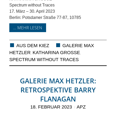
SCHULE
Spectrum without Traces
17. März – 30. April 2023
KUNST
Berlin: Potsdamer Straße 77-87, 10785
UND
... MEHR LESEN
KULTUR
AUS DEM KIEZ
GALERIE MAX
IN
HETZLER
KATHARINA GROSSE
,
,
SPECTRUM WITHOUT TRACES
EIGENER
SACHE
GALERIE MAX HETZLER:
RETROSPEKTIVE BARRY
MITEINANDER
FLANAGAN
ÖFFENTLICHER
18. FEBRUAR 2023
APZ