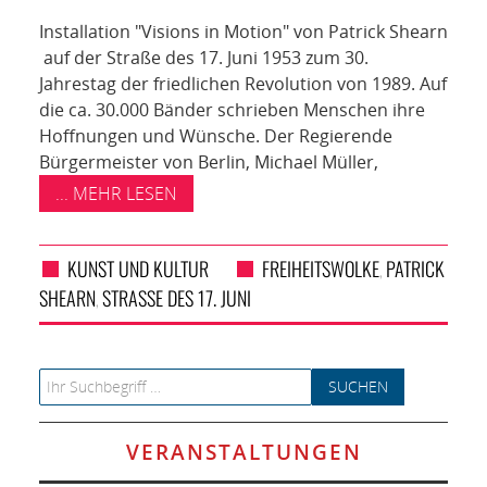
NETZWERK
Installation "Visions in Motion" von Patrick Shearn
SPONSORING
auf der Straße des 17. Juni 1953 zum 30.
Jahrestag der friedlichen Revolution von 1989. Auf
die ca. 30.000 Bänder schrieben Menschen ihre
KONTAKT
Hoffnungen und Wünsche. Der Regierende
Bürgermeister von Berlin, Michael Müller,
... MEHR LESEN
KUNST UND KULTUR
FREIHEITSWOLKE
PATRICK
,
SHEARN
STRASSE DES 17. JUNI
,
Search for:
VERANSTALTUNGEN