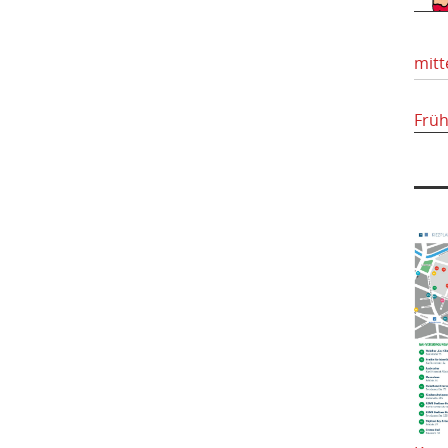
mitt
Frü