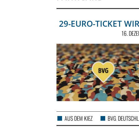
29-EURO-TICKET W
16. DEZ
AUS DEM KIEZ
BVG
DEUTSCHL
,