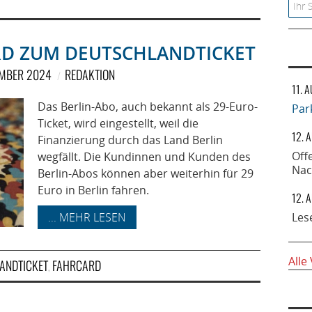
Searc
IRD ZUM DEUTSCHLANDTICKET
EMBER 2024
REDAKTION
11. 
Das Berlin-Abo, auch bekannt als 29-Euro-
Par
Ticket, wird eingestellt, weil die
12. 
Finanzierung durch das Land Berlin
Off
wegfällt. Die Kundinnen und Kunden des
Nac
Berlin-Abos können aber weiterhin für 29
Euro in Berlin fahren.
12. 
... MEHR LESEN
Les
Alle
ANDTICKET
FAHRCARD
,