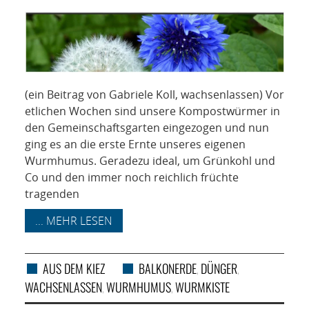
NETZWERK
SPONSORING
KONTAKT
(ein Beitrag von Gabriele Koll, wachsenlassen) Vor
etlichen Wochen sind unsere Kompostwürmer in
den Gemeinschaftsgarten eingezogen und nun
ging es an die erste Ernte unseres eigenen
Wurmhumus. Geradezu ideal, um Grünkohl und
Co und den immer noch reichlich früchte
tragenden
... MEHR LESEN
AUS DEM KIEZ
BALKONERDE
DÜNGER
,
,
WACHSENLASSEN
WURMHUMUS
WURMKISTE
,
,