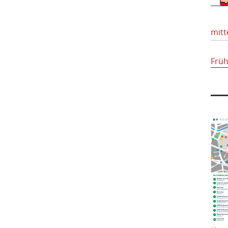
mitt
Frü