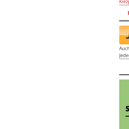
Kiez
Auc
Jede