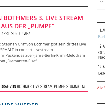
Searc
 BOTHMERS 3. LIVE STREAM
 AUS DER „PUMPE“
11. 
. APRIL 2020
APZ
Par
: Stephan Graf von Bothmer gibt sein drittes Live
12. 
SPHALT in concert Livestream |
Off
 Uhr Packendes 20er-Jahre-Berlin-Krimi-Melodram
Nac
bin „Diamanten-Else“.
12. 
Les
GRAF VON BOTHMER
LIVE STREAM
PUMPE
STUMMFILM
,
,
,
,
Alle