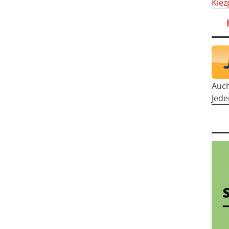
Kiez
Auc
Jede