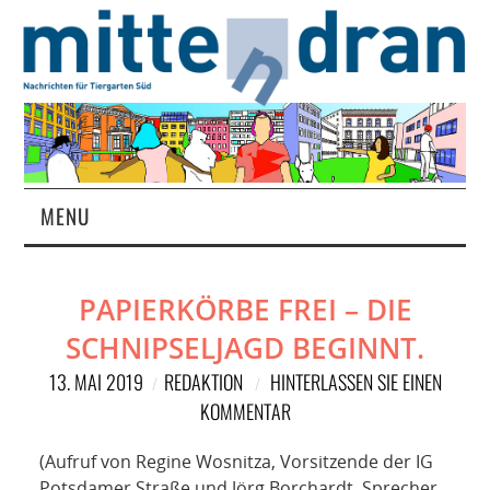
MENU
STARTSEITE
PAPIERKÖRBE FREI – DIE
MAGAZIN
SCHNIPSELJAGD BEGINNT.
ÜBER UNS
13. MAI 2019
REDAKTION
HINTERLASSEN SIE EINEN
KOMMENTAR
RUBRIKEN
(Aufruf von Regine Wosnitza, Vorsitzende der IG
Potsdamer Straße und Jörg Borchardt, Sprecher