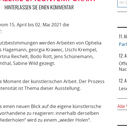
Searc
HINTERLASSEN SIE EINEN KOMMENTAR
om 15. April bis 02. Mai 2021 die
:
11. 
chutzbestimmungen werden Arbeiten von Ophelia
Par
s Hagemann, georgia Krawiec, Uschi Krempel,
12. 
artina Reichelt, Bodo Rott, Jens Schünemann,
hal, Sabine Wild gezeigt.
Off
Nac
12. 
che Moment der künstlerischen Arbeit. Der Prozess
tensität ist Thema dieser Ausstellung.
Les
 einen neuen Blick auf die eigene künstlerische
Alle
s vorhandene zu reagieren: innerhalb derselben
„Wiederholen“ wird zu einem „wieder Holen“.