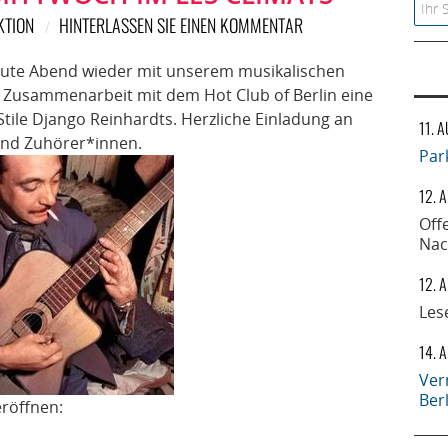
Searc
KTION
HINTERLASSEN SIE EINEN KOMMENTAR
ute Abend wieder mit unserem musikalischen
 in Zusammenarbeit mit dem Hot Club of Berlin eine
tile Django Reinhardts. Herzliche Einladung an
11. 
 und Zuhörer*innen.
Par
12. 
Off
Nac
12. 
Les
14. 
Ver
Ber
eröffnen: